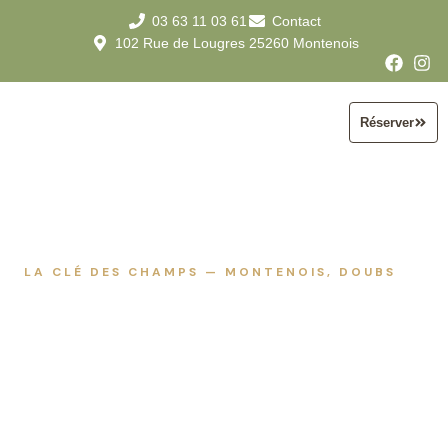
03 63 11 03 61
Contact
102 Rue de Lougres 25260 Montenois
Réserver
LA CLÉ DES CHAMPS — MONTENOIS, DOUBS
40 ares de nature, 10 hébergements, une
histoire de famille — Montenois, Doubs.